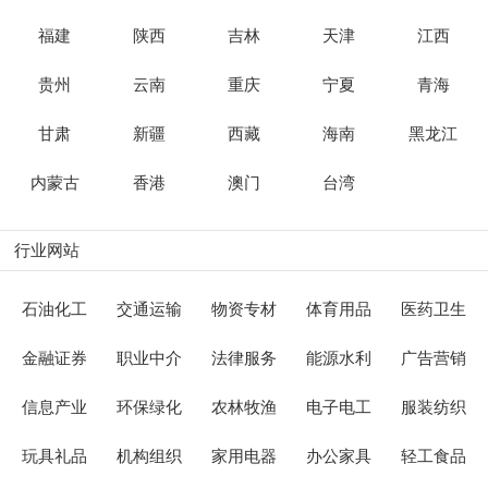
福建
陕西
吉林
天津
江西
贵州
云南
重庆
宁夏
青海
甘肃
新疆
西藏
海南
黑龙江
内蒙古
香港
澳门
台湾
行业网站
石油化工
交通运输
物资专材
体育用品
医药卫生
金融证券
职业中介
法律服务
能源水利
广告营销
信息产业
环保绿化
农林牧渔
电子电工
服装纺织
玩具礼品
机构组织
家用电器
办公家具
轻工食品