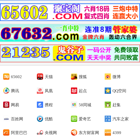
65602
天猫
搜狐
微博
腾讯
凤凰
起点
QQ空间
网易
携程
58同城
赶集
百姓网
优酷
爱奇艺
汽车之家
阿里巴巴
央视网
东方财富网
4399