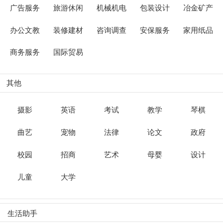
广告服务
旅游休闲
机械机电
包装设计
冶金矿产
办公文教
装修建材
咨询调查
安保服务
家用纸品
商务服务
国际贸易
其他
摄影
英语
考试
教学
琴棋
曲艺
宠物
法律
论文
政府
校园
招商
艺术
母婴
设计
儿童
大学
生活助手