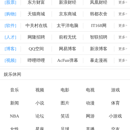
[股票]
东方财富
新浪财经
凤凰财经
更多>
[购物]
天猫商城
京东商城
韩都衣舍
更多>
[软件]
中关村在线
太平洋电脑
IT168网
更多>
[人才]
网隆招聘
前程无忧
智联招聘
更多>
[博客]
QQ空间
网易博客
新浪博客
更多>
[视频]
哔哩哔哩
AcFun弹幕
暴走漫画
更多>
娱乐休闲
音乐
视频
电影
电视
游戏
新闻
小说
图片
动漫
体育
NBA
论坛
笑话
网游
小游戏
女性
星座
足球
直播
交友