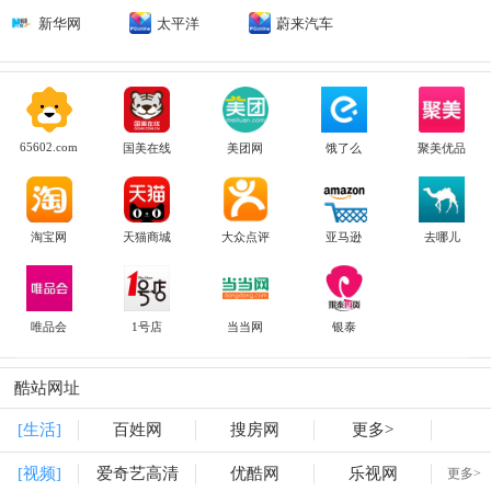
新华网
太平洋
蔚来汽车
65602.com
国美在线
美团网
饿了么
聚美优品
淘宝网
天猫商城
大众点评
亚马逊
去哪儿
唯品会
1号店
当当网
银泰
酷站网址
[生活]
百姓网
搜房网
更多>
[视频]
爱奇艺高清
优酷网
乐视网
更多>