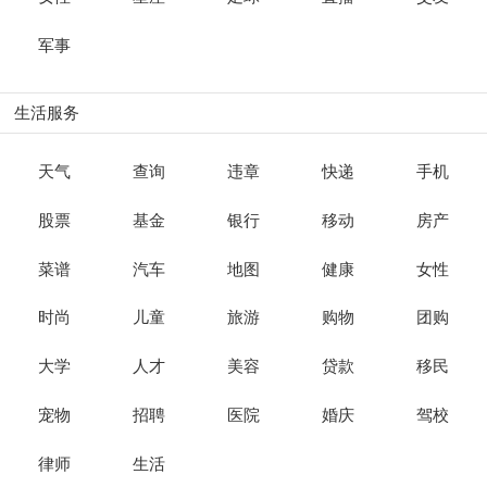
军事
生活服务
天气
查询
违章
快递
手机
股票
基金
银行
移动
房产
菜谱
汽车
地图
健康
女性
时尚
儿童
旅游
购物
团购
大学
人才
美容
贷款
移民
宠物
招聘
医院
婚庆
驾校
律师
生活